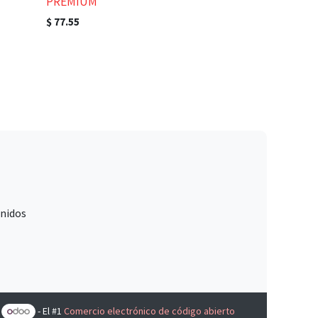
PREMIUM
$
77.55
Unidos
e
- El #1
Comercio electrónico de código abierto