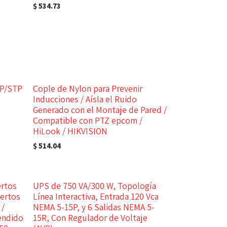
$
534.73
TP/STP
Cople de Nylon para Prevenir
Inducciones / Aísla el Ruido
Generado con el Montaje de Pared /
Compatible con PTZ epcom /
HiLook / HIKVISION
$
514.04
ertos
UPS de 750 VA/300 W, Topología
uertos
Línea Interactiva, Entrada 120 Vca
 /
NEMA 5-15P, y 6 Salidas NEMA 5-
endido
15R, Con Regulador de Voltaje