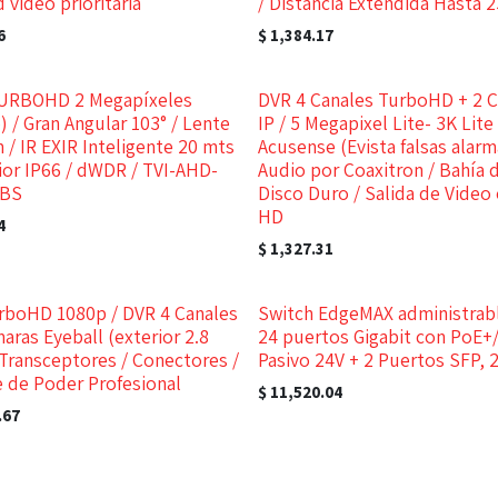
d video prioritaria
/ Distancia Extendida Hasta 
6
$
1,384.17
TURBOHD 2 Megapíxeles
DVR 4 Canales TurboHD + 2 C
) / Gran Angular 103° / Lente
IP / 5 Megapixel Lite- 3K Lite 
 / IR EXIR Inteligente 20 mts
Acusense (Evista falsas alarm
rior IP66 / dWDR / TVI-AHD-
Audio por Coaxitron / Bahía 
VBS
Disco Duro / Salida de Video 
HD
4
$
1,327.31
rboHD 1080p / DVR 4 Canales
Switch EdgeMAX administrab
maras Eyeball (exterior 2.8
24 puertos Gigabit con PoE+
Transceptores / Conectores /
Pasivo 24V + 2 Puertos SFP, 
 de Poder Profesional
$
11,520.04
.67