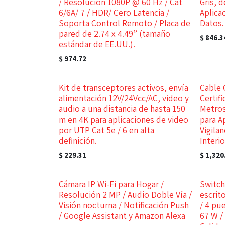
/ Resolución 1080P @ 60 Hz / Cat
Gris, 
6/6A/ 7 / HDR/ Cero Latencia /
Aplica
Soporta Control Remoto / Placa de
Datos.
pared de 2.74 x 4.49” (tamaño
$
846.3
estándar de EE.UU.).
$
974.72
Kit de transceptores activos, envía
Cable 
alimentación 12V/24Vcc/AC, video y
Certif
audio a una distancia de hasta 150
Metros
m en 4K para aplicaciones de video
para A
por UTP Cat 5e / 6 en alta
Vigila
definición.
Interio
$
229.31
$
1,320
Cámara IP Wi-Fi para Hogar /
Switch
Resolución 2 MP / Audio Doble Vía /
escrit
Visión nocturna / Notificación Push
/ 4 pu
/ Google Assistant y Amazon Alexa
67 W /