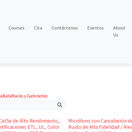
Courses
Cita
Contáctenos
Eventos
About
Us
ia
Bala
Racks y Gabinetes
Cat5e de Alto Rendimiento,
Micrófono con Cancelación d
rtificaciones ETL, UL, Color
Ruido de Alta Fidelidad / Áre