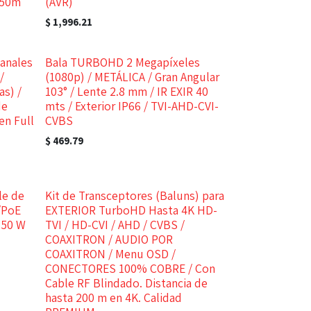
250m
(AVR)
$
1,996.21
anales
Bala TURBOHD 2 Megapíxeles
/
(1080p) / METÁLICA / Gran Angular
as) /
103° / Lente 2.8 mm / IR EXIR 40
de
mts / Exterior IP66 / TVI-AHD-CVI-
en Full
CVBS
$
469.79
le de
Kit de Transceptores (Baluns) para
/PoE
EXTERIOR TurboHD Hasta 4K HD-
250 W
TVI / HD-CVI / AHD / CVBS /
COAXITRON / AUDIO POR
COAXITRON / Menu OSD /
CONECTORES 100% COBRE / Con
Cable RF Blindado. Distancia de
hasta 200 m en 4K. Calidad