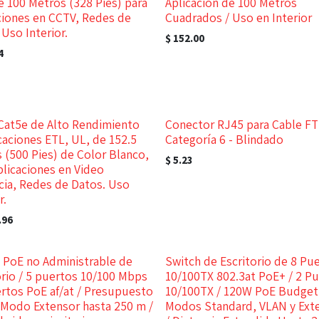
de 100 Metros (328 Pies) para
Aplicación de 100 Metros
ciones en CCTV, Redes de
Cuadrados / Uso en Interior
 Uso Interior.
$
152.00
4
Cat5e de Alto Rendimiento
Conector RJ45 para Cable F
icaciones ETL, UL, de 152.5
Categoría 6 - Blindado
 (500 Pies) de Color Blanco,
$
5.23
plicaciones en Video
ncia, Redes de Datos. Uso
r.
.96
 PoE no Administrable de
Switch de Escritorio de 8 Pu
orio / 5 puertos 10/100 Mbps
10/100TX 802.3at PoE+ / 2 P
ertos PoE af/at / Presupuesto
10/100TX / 120W PoE Budget
 Modo Extensor hasta 250 m /
Modos Standard, VLAN y Ext