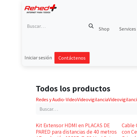
Ir al contenido
Shop
Services
Iniciar sesión
Contáctenos
Todos los productos
Redes y Audio-Video
Videovigilancia
Videovigilanc
Kit Extensor HDMI en PLACAS DE
Cable 
PARED para distancias de 40 metros
con Ce