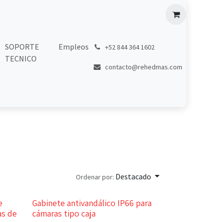
SOPORTE
Empleos
͏
+52 844 364 1602
TECNICO
contacto@rehedmas.com
Destacado
Ordenar por:
e
Gabinete antivandálico IP66 para
as de
cámaras tipo caja