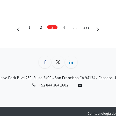
1
2
3
4
…
377
tive Park Blvd 250, Suite 3400 • San Francisco CA 94134 • Estados 
+
52 844 364 1602
Con tecnología d