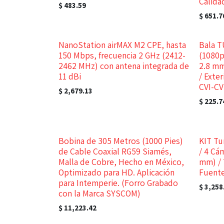
Calida
$
483.59
$
651.7
NanoStation airMAX M2 CPE, hasta
Bala 
150 Mbps, frecuencia 2 GHz (2412-
(1080p
2462 MHz) con antena integrada de
2.8 mm
11 dBi
/ Exte
CVI-C
$
2,679.13
$
225.7
Bobina de 305 Metros (1000 Pies)
KIT Tu
de Cable Coaxial RG59 Siamés,
/ 4 Cá
Malla de Cobre, Hecho en México,
mm) / 
Optimizado para HD. Aplicación
Fuente
para Intemperie. (Forro Grabado
$
3,258
con la Marca SYSCOM)
$
11,223.42