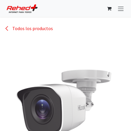
Ir al contenido
Todos los productos