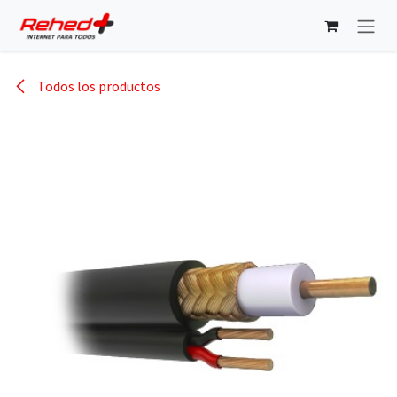
Ir al contenido
Todos los productos