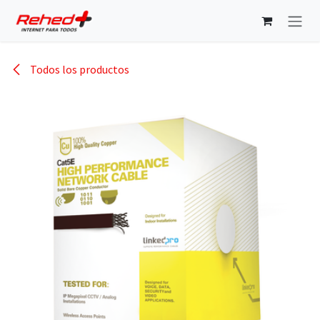
Ir al contenido
Todos los productos