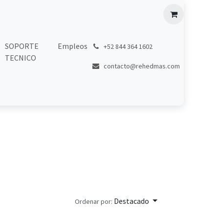
SOPORTE
Empleos
͏
+52 844 364 1602
TECNICO
contacto@rehedmas.com
Destacado
Ordenar por: