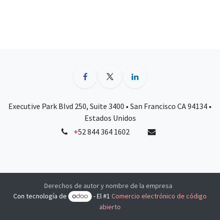
Executive Park Blvd 250, Suite 3400 • San Francisco CA 94134 •
Estados Unidos
+
52 844 364 1602
Derechos de autor y nombre de la empresa
Con tecnología de
- El #1
Comercio electrónico de código
abierto