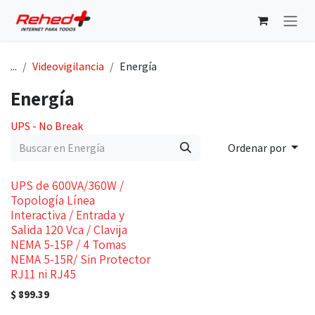
Ir al contenido
...
Videovigilancia
Energía
Energía
UPS - No Break
Ordenar por
UPS de 600VA/360W /
Topología Línea
Interactiva / Entrada y
Salida 120 Vca / Clavija
NEMA 5-15P / 4 Tomas
NEMA 5-15R/ Sin Protector
RJ11 ni RJ45
$
899.39