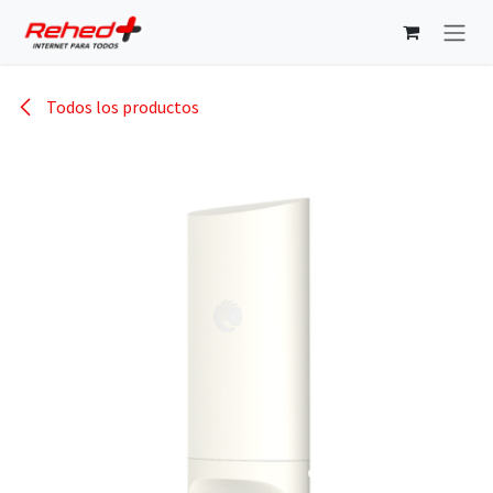
Ir al contenido
Todos los productos