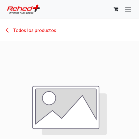
Ir al contenido
Todos los productos