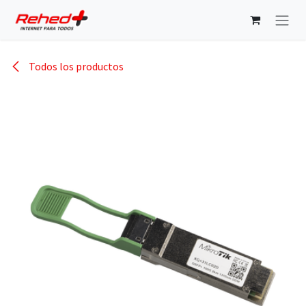
Ir al contenido
Todos los productos