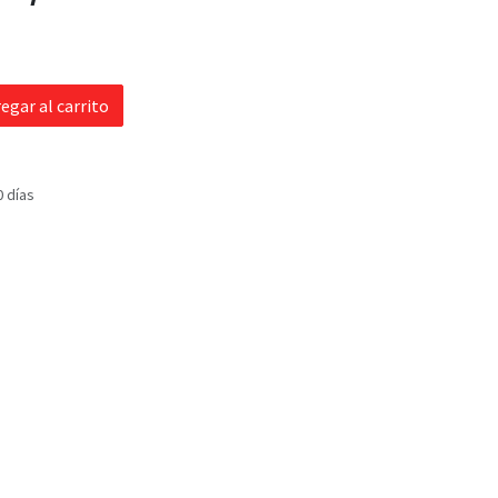
egar al carrito
0 días