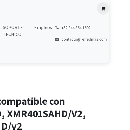
SOPORTE
Empleos
͏
+52 844 364 1602
TECNICO
contacto@rehedmas.com
compatible con
, XMR401SAHD/V2,
D/v2