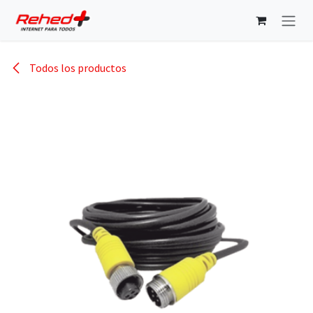
Ir al contenido
Todos los productos