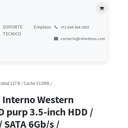
SOPORTE
Empleos
͏
+52 844 364 1602
TECNICO
contacto@rehedmas.com
cidad 12TB / Cache 512MB /
 Interno Western
WD purp 3.5-inch HDD /
 SATA 6Gb/s /