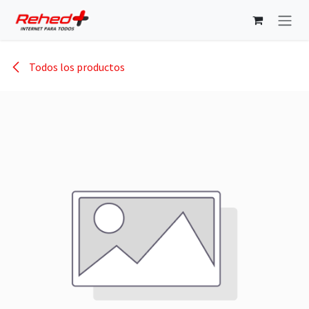
Ir al contenido
Todos los productos