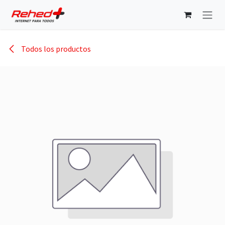
Ir al contenido
Todos los productos