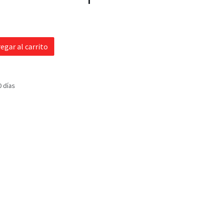
egar al carrito
0 días