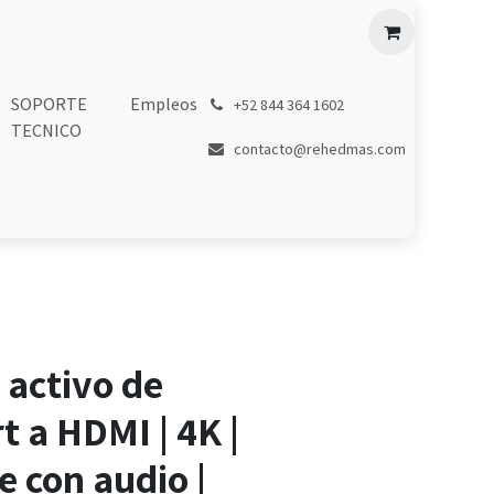
SOPORTE
Empleos
͏
+52 844 364 1602
TECNICO
contacto@rehedmas.com
 activo de
t a HDMI | 4K |
 con audio |