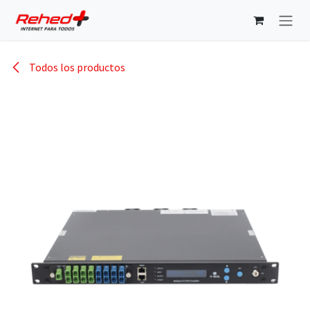
Ir al contenido
Todos los productos