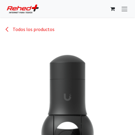
Ir al contenido
Todos los productos