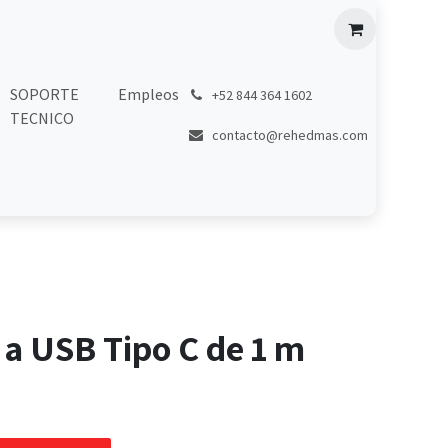
SOPORTE
Empleos
͏
+52 844 364 1602
TECNICO
contacto@rehedmas.com
a USB Tipo C de 1 m