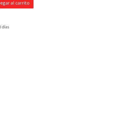
egar al carrito
0 días