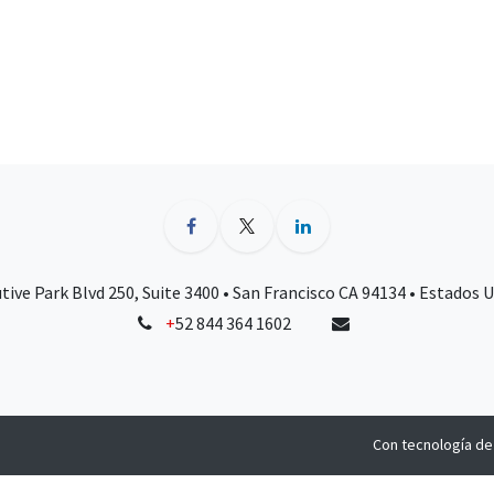
tive Park Blvd 250, Suite 3400 • San Francisco CA 94134 • Estados 
+
52 844 364 1602
Con tecnología d