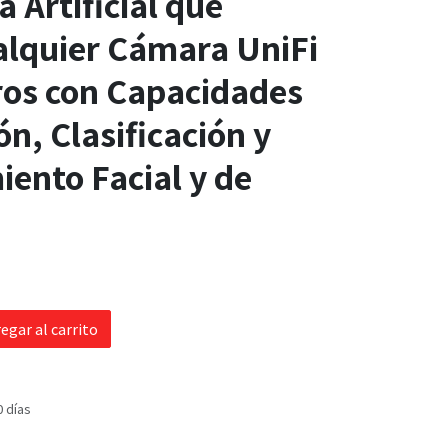
a Artificial que
alquier Cámara UniFi
ros con Capacidades
ón, Clasificación y
ento Facial y de
egar al carrito
0 días