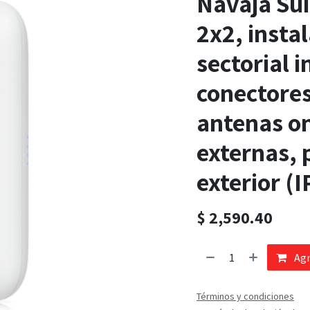
Navaja Su
2x2, instal
sectorial i
conectore
antenas o
externas, p
exterior (
$
2,590.40
Agr
Términos y condiciones