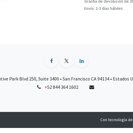
Grantía de devolución de 3
Envío: 2-3 días hábiles
tive Park Blvd 250, Suite 3400 • San Francisco CA 94134 • Estados 
+
52 844 364 1602
Con tecnología d