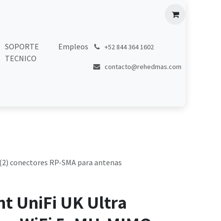
SOPORTE
Empleos
͏
+52 844 364 1602
TECNICO
contacto@rehedmas.com
, (2) conectores RP-SMA para antenas
nt UniFi UK Ultra