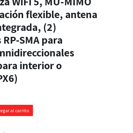
iza WiFi 5, MU-MIMO
ación flexible, antena
ntegrada, (2)
s RP-SMA para
mnidireccionales
ara interior o
IPX6)
egar al carrito