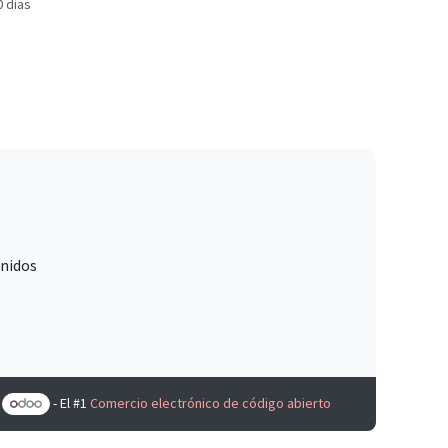
0 días
Unidos
e
- El #1
Comercio electrónico de código abierto