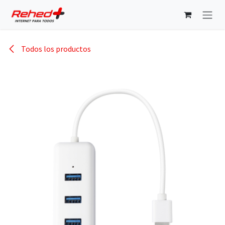
Ir al contenido
Todos los productos