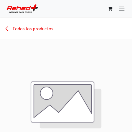
Ir al contenido
Todos los productos