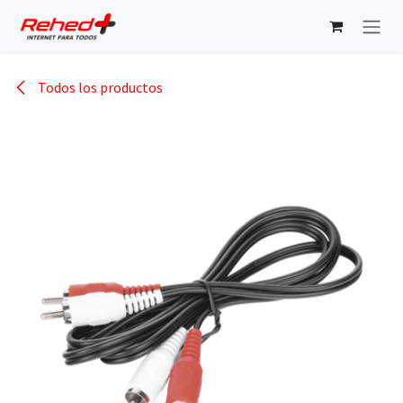
Ir al contenido
Todos los productos