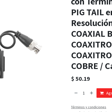
con Termi
PIG TAIL e
Resolución
COAXIAL B
COAXITRO
COAXITRON
COBRE / C
$
50.19
Agr
Términos y condiciones