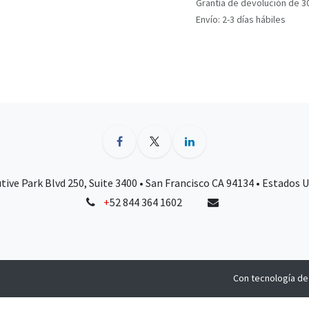
Grantía de devolución de 3
Envío: 2-3 días hábiles
tive Park Blvd 250, Suite 3400 • San Francisco CA 94134 • Estados 
+
52 844 364 1602
Con tecnología d