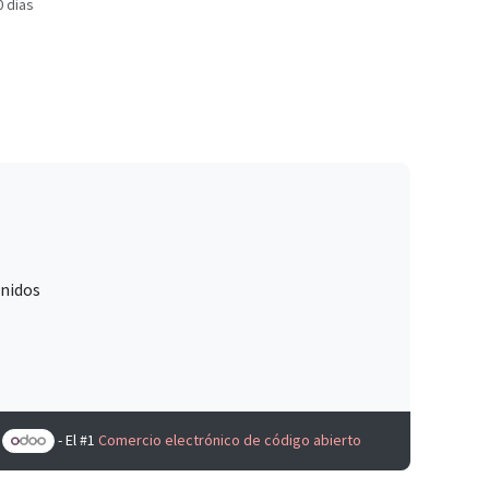
0 días
Unidos
e
- El #1
Comercio electrónico de código abierto