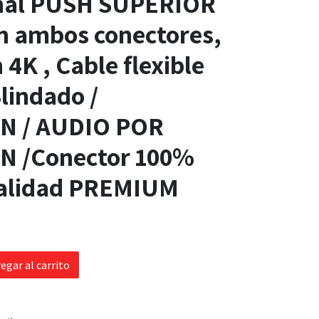
nal PUSH SUPERIOR
n ambos conectores,
 4K , Cable flexible
lindado /
N / AUDIO POR
 /Conector 100%
alidad PREMIUM
egar al carrito