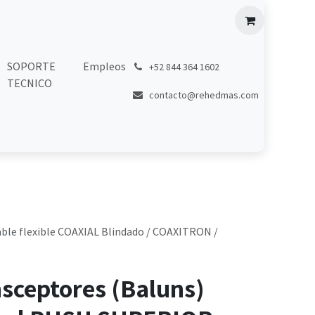
SOPORTE
Empleos
͏
+52 844 364 1602
TECNICO
contacto@rehedmas.com
ble flexible COAXIAL Blindado / COAXITRON /
nsceptores (Baluns)