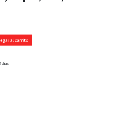
egar al carrito
0 días