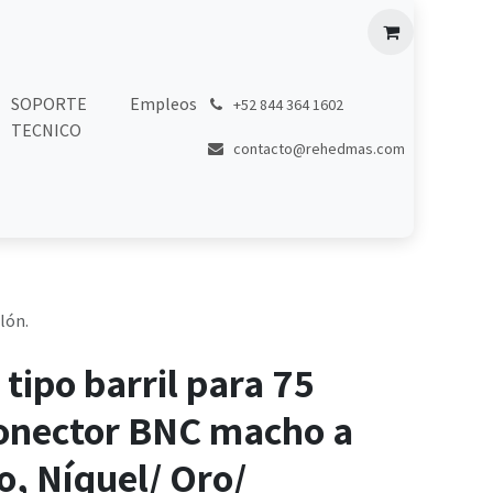
SOPORTE
Empleos
͏
+52 844 364 1602
TECNICO
contacto@rehedmas.com
lón.
tipo barril para 75
onector BNC macho a
, Níquel/ Oro/