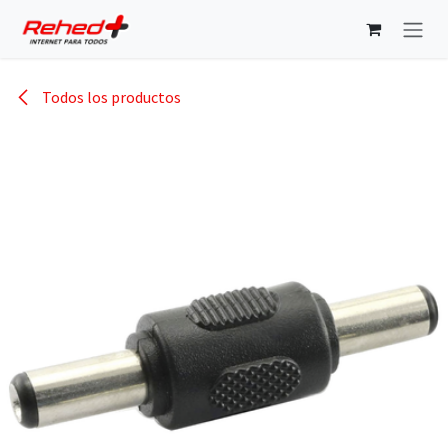
Ir al contenido
Todos los productos