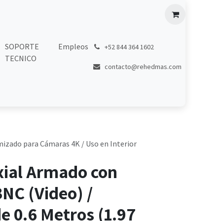
SOPORTE
Empleos
͏
+52 844 364 1602
TECNICO
contacto@rehedmas.com
mizado para Cámaras 4K / Uso en Interior
xial Armado con
NC (Video) /
e 0.6 Metros (1.97