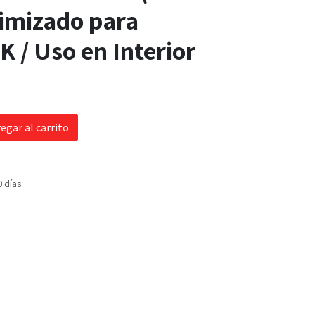
timizado para
 / Uso en Interior
egar al carrito
0 días