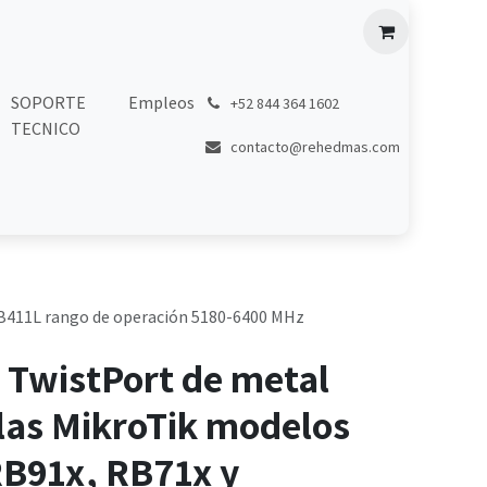
SOPORTE
Empleos
͏
+52 844 364 1602
TECNICO
contacto@rehedmas.com
RB411L rango de operación 5180-6400 MHz
 TwistPort de metal
llas MikroTik modelos
B91x, RB71x y