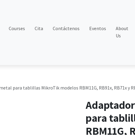
Courses
Cita
Contáctenos
Eventos
About
Us
metal para tablillas MikroTik modelos RBM11G, RB91x, RB71x y 
Adaptador
para tabli
RBM11G, R