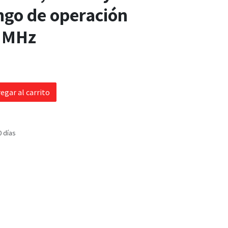
ngo de operación
 MHz
egar al carrito
0 días