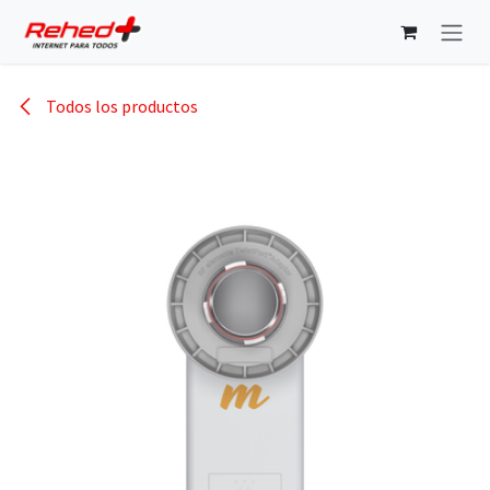
Ir al contenido
Todos los productos