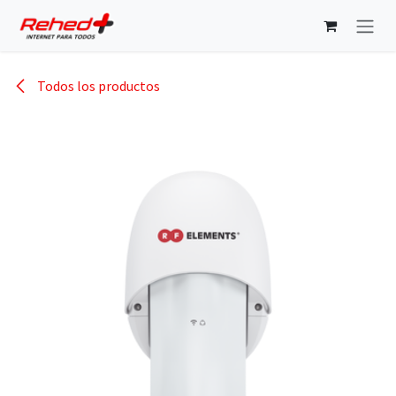
Ir al contenido
Todos los productos