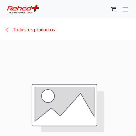
Ir al contenido
Todos los productos