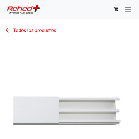
Ir al contenido
Todos los productos