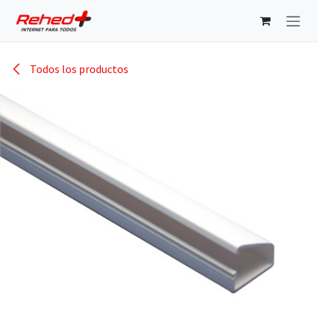
Ir al contenido
Todos los productos