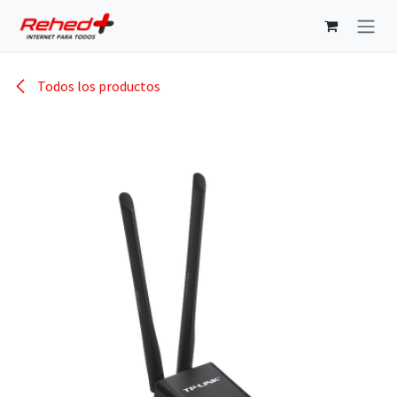
Ir al contenido
Todos los productos