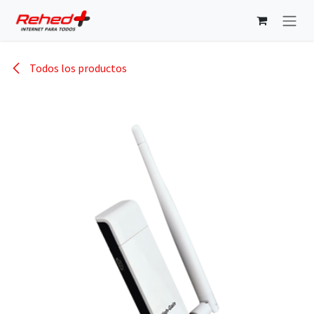
Ir al contenido
Todos los productos