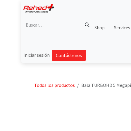
Ir al contenido
Shop
Services
Iniciar sesión
Contáctenos
Todos los productos
Bala TURBOHD 5 Megapíxel