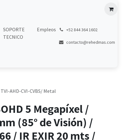
SOPORTE
Empleos
͏
+52 844 364 1602
TECNICO
contacto@rehedmas.com
 / TVI-AHD-CVI-CVBS/ Metal
OHD 5 Megapíxel /
mm (85° de Visión) /
66 / IR EXIR 20 mts /