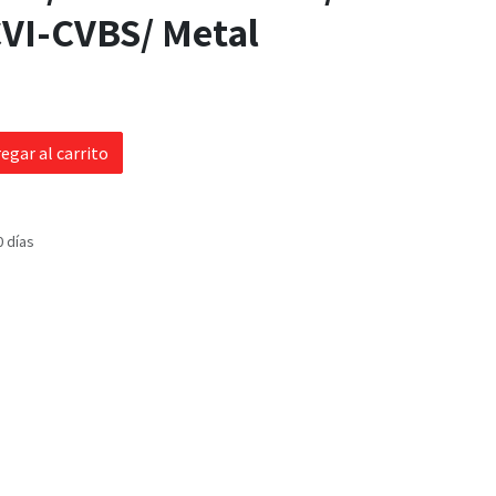
VI-CVBS/ Metal
egar al carrito
0 días