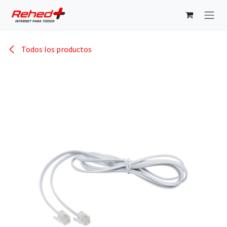
Ir al contenido
Todos los productos