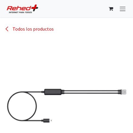
Ir al contenido
Todos los productos