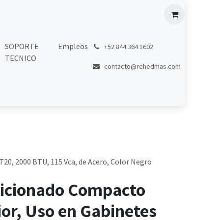
SOPORTE
Empleos
͏
+52 844 364 1602
TECNICO
contacto@rehedmas.com
T20, 2000 BTU, 115 Vca, de Acero, Color Negro
dicionado Compacto
ior, Uso en Gabinetes