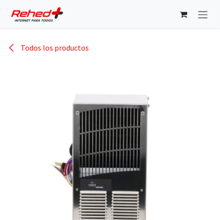
Ir al contenido
Todos los productos