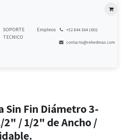
SOPORTE
Empleos
͏
+52 844 364 1602
TECNICO
contacto@rehedmas.com
 Sin Fin Diámetro 3-
/2" / 1/2" de Ancho /
idable.