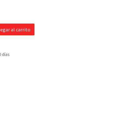
egar al carrito
0 días