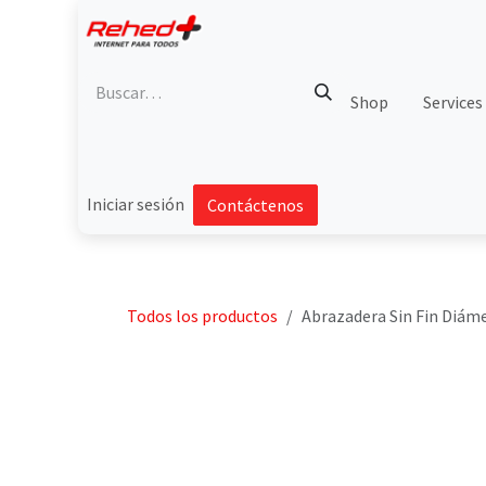
Ir al contenido
Shop
Services
Iniciar sesión
Contáctenos
Todos los productos
Abrazadera Sin Fin Diámet