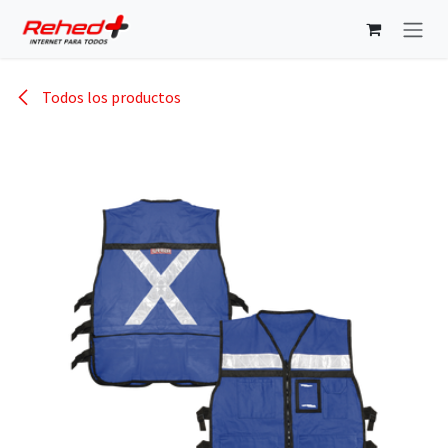
Ir al contenido
Todos los productos