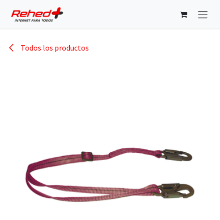
Ir al contenido
Todos los productos