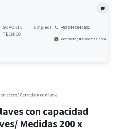
SOPORTE
Empleos
͏
+52 844 364 1602
TECNICO
contacto@rehedmas.com
 en acero/ Cerradura con llave.
llaves con capacidad
aves/ Medidas 200 x