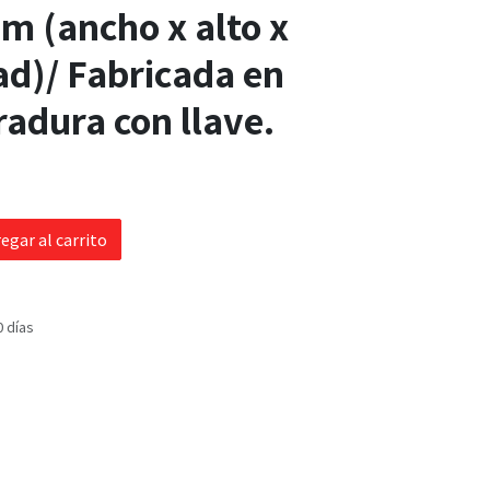
m (ancho x alto x
d)/ Fabricada en
radura con llave.
egar al carrito
0 días