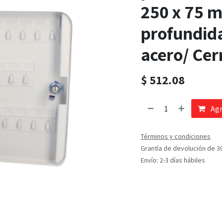
250 x 75 m
profundida
acero/ Cer
$
512.08
Agr
Términos y condiciones
Grantía de devolución de 3
Envío: 2-3 días hábiles