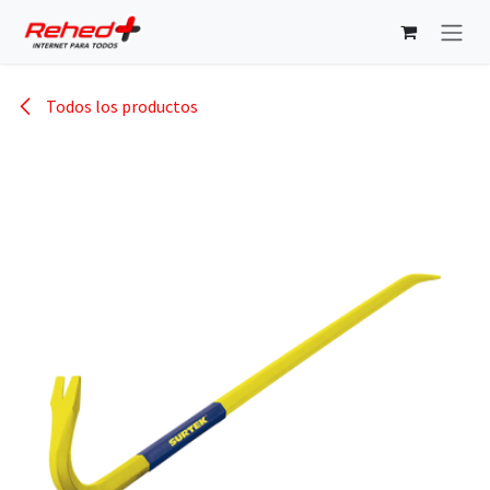
Ir al contenido
Todos los productos