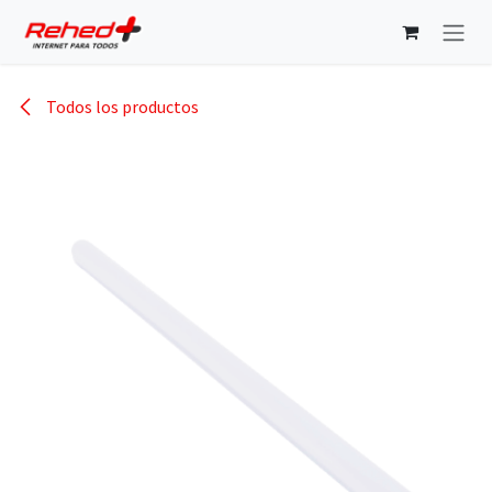
Ir al contenido
Todos los productos