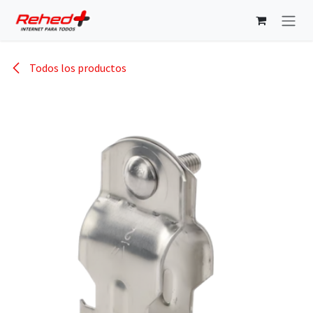
Ir al contenido
Todos los productos