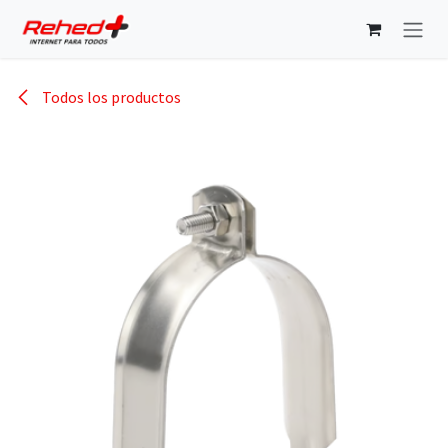
Ir al contenido
Todos los productos