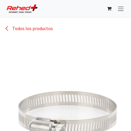
Ir al contenido
Todos los productos