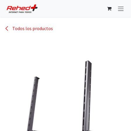
Ir al contenido
Todos los productos